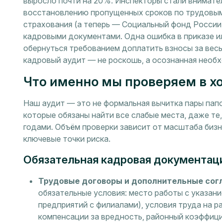
выросло почти на 20%. Инспекторы стали внимател
восстановлению пропущенных сроков по трудовым
страхования (а теперь — Социальный фонд России
кадровыми документами. Одна ошибка в приказе и
обернуться требованием доплатить взносы за вес
кадровый аудит — не роскошь, а осознанная необх
Что именно мы проверяем в х
Наш аудит — это не формальная вычитка пары папо
которые обязаны найти все слабые места, даже те
годами. Объём проверки зависит от масштаба бизн
ключевые точки риска.
Обязательная кадровая документац
Трудовые договоры и дополнительные сог
обязательные условия: место работы с указан
предприятий с филиалами), условия труда на р
компенсации за вредность, районный коэффицие