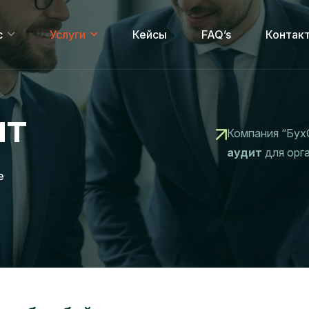
с
Услуги
Кейсы
FAQ’s
Контак
ит
Компания “Бух
аудит
для орга
е