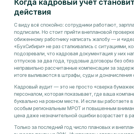
Когда кадровый учёт станови
действия
С виду всё спокойно: сотрудники работают, зарпл
подписали. Но стоит прийти внеплановой проверк
обиженному работнику написать жалобу — и «идеа
«БухСибири» не раз сталкивались с ситуациями, к
подозревали, что кадровая документация у них на
отпусков за два года, трудовые договоры без обя
неправильно рассчитанные компенсации за задержк
итоге выливаются в штрафы, суды и доначисления 
Кадровый аудит — это не просто «сверка бумажек
персоналом, которая показывает, где ваша компани
буквально на ровном месте. И если вы работаете 
особым региональным МРОТ и повышенным внимани
цена даже незначительной ошибки возрастает в ра
Только за последний год число плановых и внепл