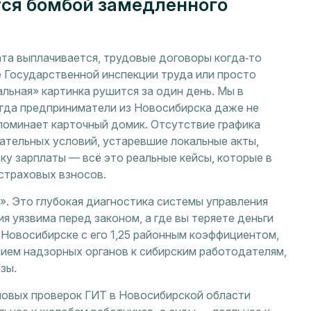
тся бомбой замедленного
ата выплачивается, трудовые договоры когда‑то
е Государственной инспекции труда или просто
льная» картинка рушится за один день. Мы в
огда предприниматели из Новосибирска даже не
поминает карточный домик. Отсутствие графика
зательных условий, устаревшие локальные акты,
у зарплаты — всё это реальные кейсы, которые в
страховых взносов.
». Это глубокая диагностика системы управления
я уязвима перед законом, а где вы теряете деньги
в Новосибирске с его 1,25 районным коэффициентом,
ем надзорных органов к сибирским работодателям,
зы.
ановых проверок ГИТ в Новосибирской области