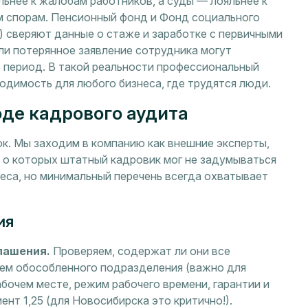
ьнее к жалобам работников, а суды — лояльнее к
 спорам. Пенсионный фонд и Фонд социального
) сверяют данные о стаже и заработке с первичными
ли потерянное заявление сотрудника могут
ь период. В такой реальности профессиональный
одимость для любого бизнеса, где трудятся люди.
оде кадрового аудита
к. Мы заходим в компанию как внешние эксперты,
, о которых штатный кадровик мог не задумываться
еса, но минимальный перечень всегда охватывает
ия
лашения.
Проверяем, содержат ли они все
ием обособленного подразделения (важно для
абочем месте, режим рабочего времени, гарантии и
нт 1,25 (для Новосибирска это критично!).