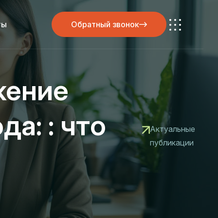
ты
Обратный звонок
Обратный звонок
жение
а: : что
Актуальные
публикации