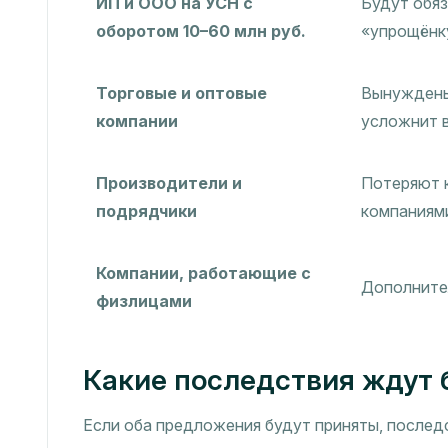
ИП и ООО на УСН с
Будут обяз
оборотом 10–60 млн руб.
«упрощёнк
Торговые и оптовые
Вынуждены
компании
усложнит 
Производители и
Потеряют 
подрядчики
компаниям
Компании, работающие с
Дополнител
физлицами
Какие последствия ждут 
Если оба предложения будут приняты, послед