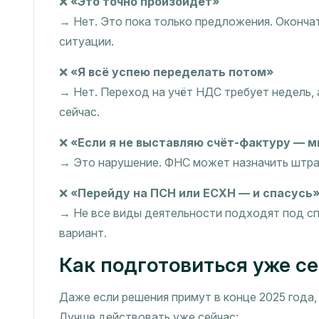
❌
«Это точно произойдёт»
→ Нет. Это пока только предложения. Оконча
ситуации.
❌
«Я всё успею переделать потом»
→ Нет. Переход на учёт НДС требует недель, 
сейчас.
❌
«Если я не выставляю счёт-фактуру — мн
→ Это нарушение. ФНС может назначить штраф
❌
«Перейду на ПСН или ЕСХН — и спасусь
→ Не все виды деятельности подходят под с
вариант.
Как подготовиться уже с
Даже если решения примут в конце 2025 года,
Лучше действовать уже сейчас: