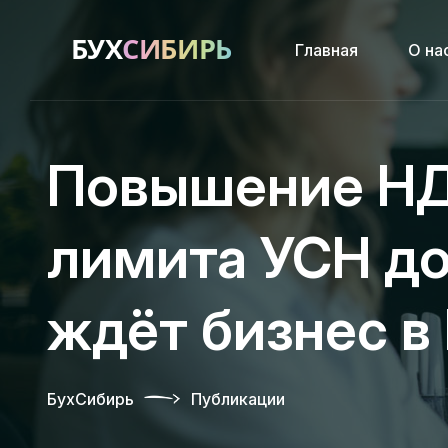
Главная
О на
Повышение НД
лимита УСН до 
ждёт бизнес в
БухСибирь
Публикации