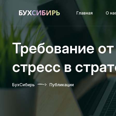
Главная
О на
Требование от
стресс в стра
БухСибирь
Публикации