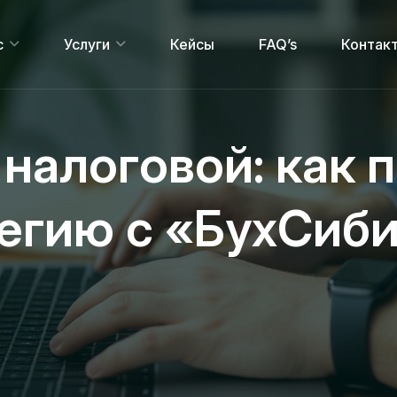
с
Услуги
Кейсы
FAQ’s
Контак
 налоговой: как 
тегию с «БухСиб