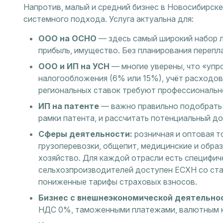
Напротив, малый и средний бизнес в Новосибирске
системного подхода. Услуга актуальна для:
ООО на ОСНО
— здесь самый широкий набор л
прибыль, имущество. Без планирования перепл
ООО и ИП на УСН
— многие уверены, что «упро
налогообложения (6% или 15%), учёт расходо
региональных ставок требуют профессионально
ИП на патенте
— важно правильно подобрать 
рамки патента, и рассчитать потенциальный до
Сферы деятельности:
розничная и оптовая т
грузоперевозки, общепит, медицинские и образ
хозяйство. Для каждой отрасли есть специфиче
сельхозпроизводителей доступен ЕСХН со ста
пониженные тарифы страховых взносов.
Бизнес с внешнеэкономической деятельно
НДС 0%, таможенными платежами, валютным к