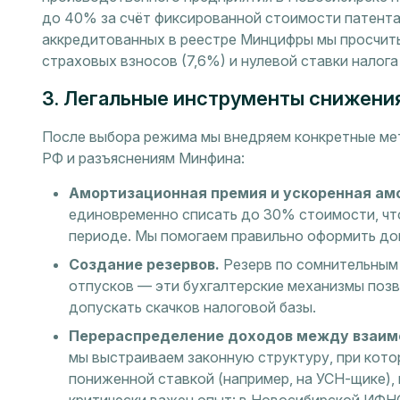
до 40% за счёт фиксированной стоимости патента,
аккредитованных в реестре Минцифры мы просчит
страховых взносов (7,6%) и нулевой ставки налога
3. Легальные инструменты снижения
После выбора режима мы внедряем конкретные м
РФ и разъяснениям Минфина:
Амортизационная премия и ускоренная ам
единовременно списать до 30% стоимости, что
периоде. Мы помогаем правильно оформить до
Создание резервов.
Резерв по сомнительным 
отпусков — эти бухгалтерские механизмы поз
допускать скачков налоговой базы.
Перераспределение доходов между взаим
мы выстраиваем законную структуру, при кото
пониженной ставкой (например, на УСН-щике), 