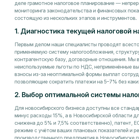
деле грамотное налоговое планирование — непрер
мониторинга законодательства и финансовых пока
состоящую из нескольких этапов и инструментов.
1. Диагностика текущей налоговой н
Первым делом наши специалисты проводят всесто
применяемую систему налогообложения, структуру
контрагентскую базу, договорные отношения. Мы 
неиспользуемые льготы по НДС, неприменённые вы
взносы из-за неоптимальной формы выплат сотрудн
позволяющие сократить платежи на 5–7% без каки
2. Выбор оптимальной системы нал
Для новосибирского бизнеса доступны все станд
минус расходы 15%, а в Новосибирской области д
снижена до 5% и 7,5% соответственно), патент, 
режиме с учётом ваших плановых показателей и ре
производственного предприятия в Новосибирске п